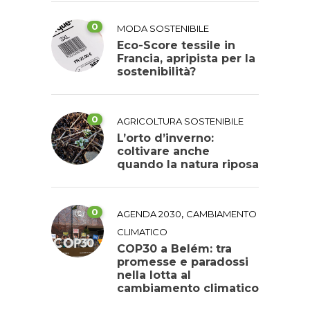
0
MODA SOSTENIBILE
Eco-Score tessile in
Francia, apripista per la
sostenibilità?
0
AGRICOLTURA SOSTENIBILE
L’orto d’inverno:
coltivare anche
quando la natura riposa
0
,
AGENDA 2030
CAMBIAMENTO
CLIMATICO
COP30 a Belém: tra
promesse e paradossi
nella lotta al
cambiamento climatico