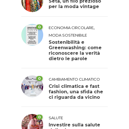
Seta, un filo prezioso
per la moda vintage
0
,
ECONOMIA CIRCOLARE
MODA SOSTENIBILE
Sostenibilità e
Greenwashing: come
riconoscere la verità
dietro le parole
0
CAMBIAMENTO CLIMATICO
Crisi climatica e fast
fashion, una sfida che
ci riguarda da vicino
0
SALUTE
Investire sulla salute