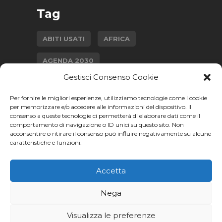
Tag
ABITI USATI
AFRICA
AGENDA 2030
Gestisci Consenso Cookie
AGRICOLTURA SOSTENIBILE
Per fornire le migliori esperienze, utilizziamo tecnologie come i cookie
CAMBIAMENTO CLIMATICO
per memorizzare e/o accedere alle informazioni del dispositivo. Il
consenso a queste tecnologie ci permetterà di elaborare dati come il
comportamento di navigazione o ID unici su questo sito. Non
ECONOMIA CIRCOLARE
acconsentire o ritirare il consenso può influire negativamente su alcune
caratteristiche e funzioni.
GENDER GAP
INTERVISTA
ISTRUZIONE
Accetta
MODA SOSTENIBILE
SALUTE
Nega
Visualizza le preferenze