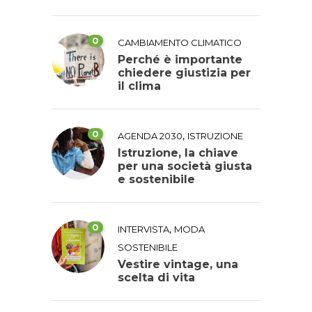
0
CAMBIAMENTO CLIMATICO
Perché è importante
chiedere giustizia per
il clima
0
,
AGENDA 2030
ISTRUZIONE
Istruzione, la chiave
per una società giusta
e sostenibile
0
,
INTERVISTA
MODA
SOSTENIBILE
Vestire vintage, una
scelta di vita