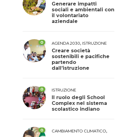
Generare impatti
sociali e ambientali con
il volontariato
aziendale
0
,
AGENDA 2030
ISTRUZIONE
Creare società
sostenibili e pacifiche
partendo
dall’istruzione
0
ISTRUZIONE
Il ruolo degli School
Complex nel sistema
scolastico indiano
0
,
CAMBIAMENTO CLIMATICO