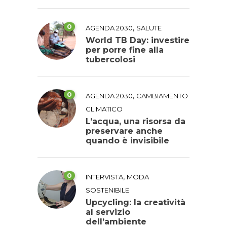
0
,
AGENDA 2030
SALUTE
World TB Day: investire
per porre fine alla
tubercolosi
0
,
AGENDA 2030
CAMBIAMENTO
CLIMATICO
L’acqua, una risorsa da
preservare anche
quando è invisibile
0
,
INTERVISTA
MODA
SOSTENIBILE
Upcycling: la creatività
al servizio
dell’ambiente