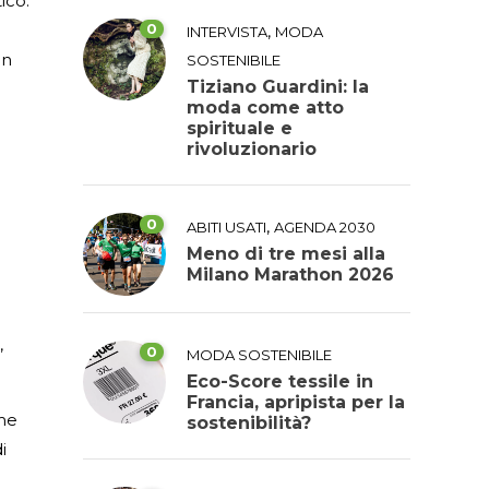
ico.
0
,
INTERVISTA
MODA
on
SOSTENIBILE
Tiziano Guardini: la
moda come atto
spirituale e
rivoluzionario
0
,
ABITI USATI
AGENDA 2030
Meno di tre mesi alla
Milano Marathon 2026
.
,
0
MODA SOSTENIBILE
Eco-Score tessile in
Francia, apripista per la
ime
sostenibilità?
i