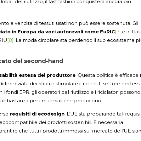
obali del riutilizzo, il fast fashion conquisterà ancora più
mento e vendita di tessuti usati non può essere sostenuta. Gli
nciato in Europa da voci autorevoli come EuRIC
[7]
e in Ital
RIU
[8]
. La moda circolare sta perdendo il suo ecosistema pi
rcato del second-hand
abilità estesa del produttore
. Questa politica è efficace 
ferenziata dei rifiuti e stimolare il riciclo. Il settore dei tessil
ondi EPR, gli operatori del riutilizzo e i riciclatori possono
 abbastanza per i materiali che producono.
verso
requisiti di ecodesign
. L’UE sta preparando tali requisi
cocompatibile dei prodotti sostenibili. È necessaria
rantire che tutti i prodotti immessi sul mercato dell’UE sia