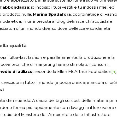
 è apprezzato per la sua sostenibilità e il suo valore estet
a l’abbondanza
: io indosso i tuoi vestiti e tu indossi i miei, ed
o prodotto nulla.
Marina Spadafora
, coordinatrice di Fashi
da etica, in un’intervista al blog definisce chi acquista e
basciatori di un mondo diverso dove bellezza e solidarietà
ella qualità
 e ora l’ultra-fast fashion e parallelamente, la produzione e la
 nuove tecniche di marketing hanno stimolato i consumi,
dio di utilizzo
, secondo la Ellen McArthur Foundation
[4]
resciuta in tutto il mondo (e possa crescere ancora di più)
si
.
nte diminuendo. A causa dei tagli sui costi delle materie pr
rdono forma più rapidamente con i lavaggi, e il loro valore d
studio del Ministero dell’Ambiente e delle Infrastrutture