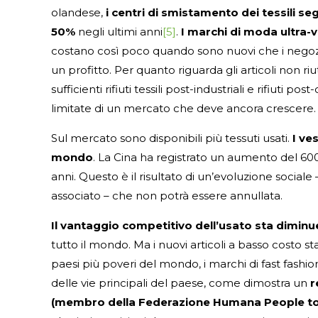
olandese,
i centri di smistamento dei tessili se
50%
negli ultimi anni
[5]
.
I marchi di moda ultra-
costano così poco quando sono nuovi che i negoz
un profitto. Per quanto riguarda gli articoli non riut
sufficienti rifiuti tessili post-industriali e rifiut
limitate di un mercato che deve ancora crescere.
Sul mercato sono disponibili più tessuti usati.
I ve
mondo
. La Cina ha registrato un aumento del 600%
anni. Questo è il risultato di un’evoluzione socia
associato – che non potrà essere annullata.
Il vantaggio competitivo dell’usato sta dimin
tutto il mondo. Ma i nuovi articoli a basso cost
paesi più poveri del mondo, i marchi di fast fashio
delle vie principali del paese, come dimostra un
r
(membro della Federazione Humana People to