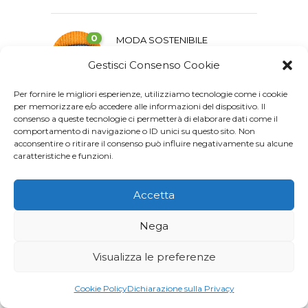
0
MODA SOSTENIBILE
La maglia, una storia
Gestisci Consenso Cookie
dalla trama complessa
Per fornire le migliori esperienze, utilizziamo tecnologie come i cookie
per memorizzare e/o accedere alle informazioni del dispositivo. Il
0
consenso a queste tecnologie ci permetterà di elaborare dati come il
ISTRUZIONE
comportamento di navigazione o ID unici su questo sito. Non
64 milioni di bambini
acconsentire o ritirare il consenso può influire negativamente su alcune
chiedono un’istruzione
caratteristiche e funzioni.
Accetta
0
ECONOMIA CIRCOLARE
Generare impatti
Nega
sociali e ambientali con
il volontariato
Visualizza le preferenze
aziendale
Cookie Policy
Dichiarazione sulla Privacy
0
,
AGENDA 2030
ISTRUZIONE