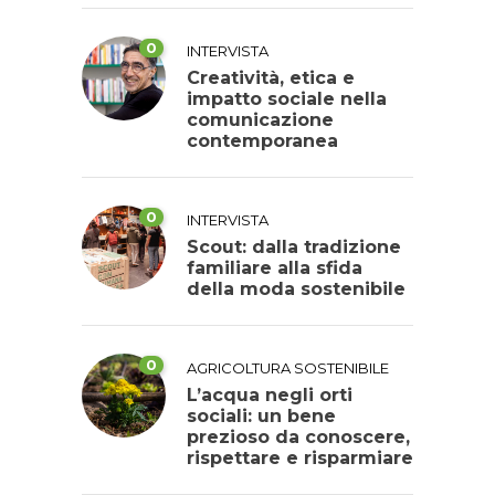
0
INTERVISTA
Creatività, etica e
impatto sociale nella
comunicazione
contemporanea
0
INTERVISTA
Scout: dalla tradizione
familiare alla sfida
della moda sostenibile
0
AGRICOLTURA SOSTENIBILE
L’acqua negli orti
sociali: un bene
prezioso da conoscere,
rispettare e risparmiare