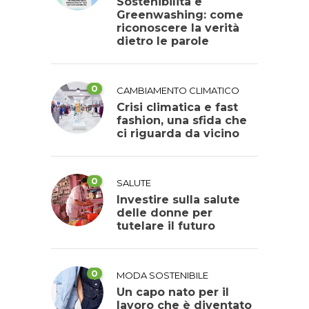
Sostenibilità e
Greenwashing: come
riconoscere la verità
dietro le parole
0
CAMBIAMENTO CLIMATICO
Crisi climatica e fast
fashion, una sfida che
ci riguarda da vicino
0
SALUTE
Investire sulla salute
delle donne per
tutelare il futuro
0
MODA SOSTENIBILE
Un capo nato per il
lavoro che è diventato