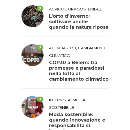
0
AGRICOLTURA SOSTENIBILE
L’orto d’inverno:
coltivare anche
quando la natura riposa
0
,
AGENDA 2030
CAMBIAMENTO
CLIMATICO
COP30 a Belém: tra
promesse e paradossi
nella lotta al
cambiamento climatico
0
,
INTERVISTA
MODA
SOSTENIBILE
Moda sostenibile:
quando innovazione e
responsabilità si