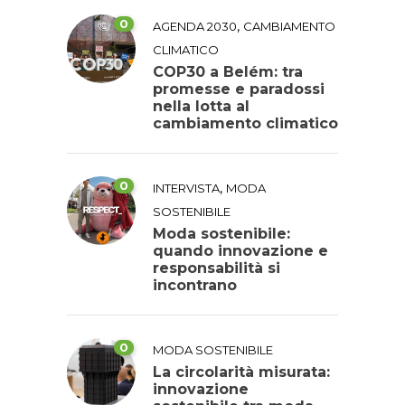
0
,
AGENDA 2030
CAMBIAMENTO
CLIMATICO
COP30 a Belém: tra
promesse e paradossi
nella lotta al
cambiamento climatico
0
,
INTERVISTA
MODA
SOSTENIBILE
Moda sostenibile:
quando innovazione e
responsabilità si
incontrano
0
MODA SOSTENIBILE
La circolarità misurata:
innovazione