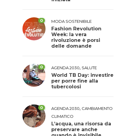
0
MODA SOSTENIBILE
Fashion Revolution
Week: la vera
rivoluzione è porsi
delle domande
0
,
AGENDA 2030
SALUTE
World TB Day: investire
per porre fine alla
tubercolosi
0
,
AGENDA 2030
CAMBIAMENTO
CLIMATICO
L’acqua, una risorsa da
preservare anche
quando è invisibile