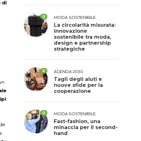
 di
0
MODA SOSTENIBILE
La circolarità misurata:
innovazione
sostenibile tra moda,
design e partnership
strategiche
0
AGENDA 2030
Tagli degli aiuti e
un
nuove sfide per la
ale
cooperazione
ipi
0
MODA SOSTENIBILE
Fast-fashion, una
nde
minaccia per il second-
a
hand