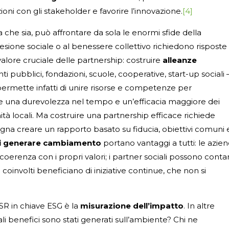
lazioni con gli stakeholder e favorire l’innovazione.
[4]
che sia, può affrontare da sola le enormi sfide della
coesione sociale o al benessere collettivo richiedono risposte
 valore cruciale delle partnership: costruire
alleanze
 pubblici, fondazioni, scuole, cooperative, start-up sociali 
ermette infatti di unire risorse e competenze per
isce una durevolezza nel tempo e un’efficacia maggiore dei
tà locali. Ma costruire una partnership efficace richiede
gna creare un rapporto basato su fiducia, obiettivi comuni 
 di generare cambiamento
portano vantaggi a tutti: le azie
erenza con i propri valori; i partner sociali possono conta
i coinvolti beneficiano di iniziative continue, che non si
SR in chiave ESG è la
misurazione dell’impatto
. In altre
i benefici sono stati generati sull’ambiente? Chi ne