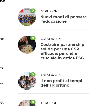
ate
0
ISTRUZIONE
Nuovi modi di pensare
l’educazione
e
0
one
AGENDA 2030
Costruire partnership
solide per una CSR
efficace: perché è
cruciale in ottica ESG
za
0
AGENDA 2030
Il non profit ai tempi
ti;
dell’algoritmo
tti
0
ISTRUZIONE