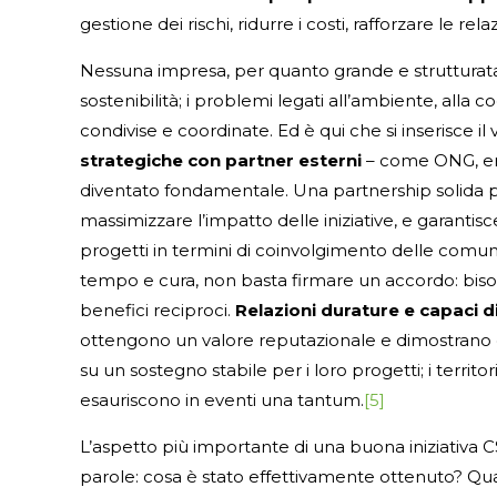
gestione dei rischi, ridurre i costi, rafforzare le re
Nessuna impresa, per quanto grande e strutturata 
sostenibilità; i problemi legati all’ambiente, alla 
condivise e coordinate. Ed è qui che si inserisce il
strategiche con partner esterni
– come ONG, enti
diventato fondamentale. Una partnership solida p
massimizzare l’impatto delle iniziative, e garant
progetti in termini di coinvolgimento delle comuni
tempo e cura, non basta firmare un accordo: biso
benefici reciproci.
Relazioni durature e capaci
ottengono un valore reputazionale e dimostrano co
su un sostegno stabile per i loro progetti; i territor
esauriscono in eventi una tantum.
[5]
L’aspetto più importante di una buona iniziativa C
parole: cosa è stato effettivamente ottenuto? Qual