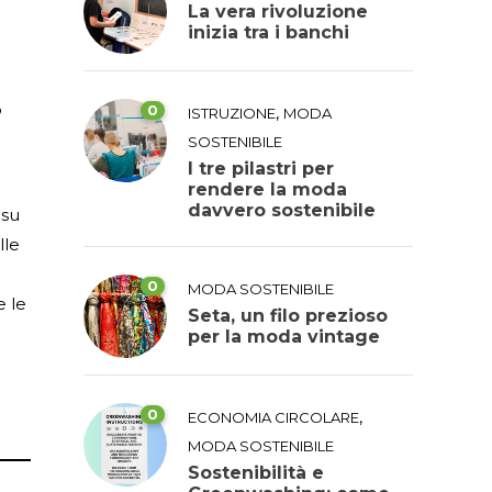
La vera rivoluzione
inizia tra i banchi
o
0
,
ISTRUZIONE
MODA
SOSTENIBILE
I tre pilastri per
rendere la moda
davvero sostenibile
 su
lle
0
MODA SOSTENIBILE
 e le
Seta, un filo prezioso
per la moda vintage
e
0
,
ECONOMIA CIRCOLARE
MODA SOSTENIBILE
Sostenibilità e