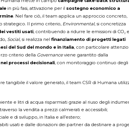
te, Humana mette in campo
campagne take-back struttur
ale
in più fasi, attivazione per il
sostegno economico a
ermine
. Nel fare ciò, il team applica un approccio concreto,
 strategico. Il primo criterio,
Environmental
, si concretizza
ei vestiti usati
, contribuendo a ridurre le emissioni di CO₂ 
ndo,
Social
, si realizza nel
finanziamento di progetti legati
Paesi del Sud del mondo e in Italia
, con particolare attenzi
erzo criterio della
Governance
viene garantito dalla
nei processi decisionali
, con monitoraggio continuo degli
e tangibile il valore generato, il team CSR di Humana utiliz
nte e litri di acqua risparmiati grazie al riuso degli indumen
traverso la vendita a prezzi calmierati e accessibili;
e e di sviluppo, in Italia e all’estero;
iti usati e dalle donazioni dei partner da destinare a proge