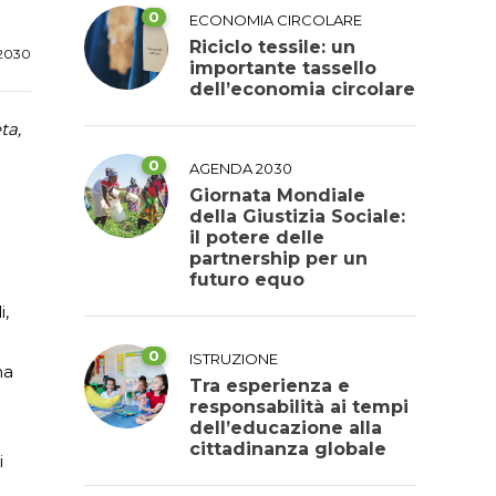
0
ECONOMIA CIRCOLARE
Riciclo tessile: un
2030
importante tassello
dell’economia circolare
ta,
0
AGENDA 2030
Giornata Mondiale
della Giustizia Sociale:
il potere delle
partnership per un
futuro equo
i,
0
ISTRUZIONE
na
Tra esperienza e
responsabilità ai tempi
dell’educazione alla
cittadinanza globale
i