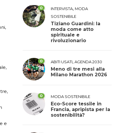
0
,
INTERVISTA
MODA
SOSTENIBILE
Tiziano Guardini: la
ni,
moda come atto
spirituale e
rivoluzionario
0
,
ABITI USATI
AGENDA 2030
le,
Meno di tre mesi alla
Milano Marathon 2026
tre,
0
MODA SOSTENIBILE
Eco-Score tessile in
in
Francia, apripista per la
sostenibilità?
o
ie e