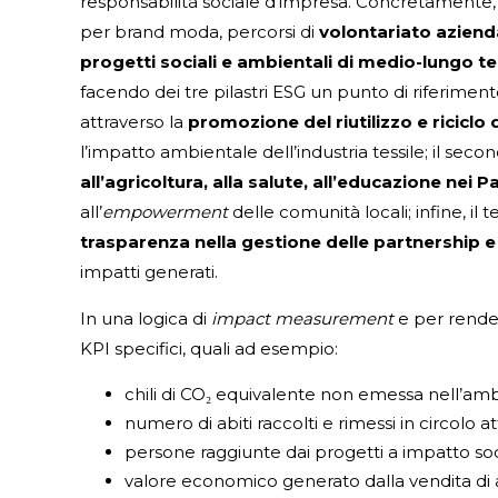
responsabilità sociale d’impresa. Concretamen
per brand moda, percorsi di
volontariato aziend
progetti sociali e ambientali di medio-lungo t
facendo dei tre pilastri ESG un punto di riferimento
attraverso la
promozione del riutilizzo e riciclo d
l’impatto ambientale dell’industria tessile; il seco
all’agricoltura, alla salute, all’educazione nei 
all’
empowerment
delle comunità locali; infine, il t
trasparenza nella gestione delle partnership e 
impatti generati.
In una logica di
impact measurement
e per render
KPI specifici, quali ad esempio:
chili di CO₂ equivalente non emessa nell’ambie
numero di abiti raccolti e rimessi in circolo at
persone raggiunte dai progetti a impatto social
valore economico generato dalla vendita di ab