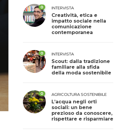
0
INTERVISTA
Creatività, etica e
impatto sociale nella
comunicazione
contemporanea
0
INTERVISTA
Scout: dalla tradizione
familiare alla sfida
della moda sostenibile
0
AGRICOLTURA SOSTENIBILE
L’acqua negli orti
sociali: un bene
prezioso da conoscere,
rispettare e risparmiare