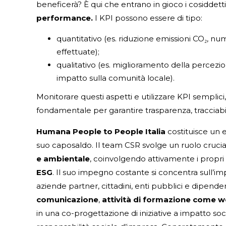
beneficerà? È qui che entrano in gioco i cosiddett
performance.
I KPI possono essere di tipo:
quantitativo (es. riduzione emissioni CO₂, num
effettuate);
qualitativo (es. miglioramento della percezio
impatto sulla comunità locale).
Monitorare questi aspetti e utilizzare KPI semplici
fondamentale per garantire trasparenza, tracciabil
Humana People to People Italia
costituisce un e
suo caposaldo. Il team CSR svolge un ruolo cruci
e ambientale
, coinvolgendo attivamente i propri 
ESG
. Il suo impegno costante si concentra sull’
aziende partner, cittadini, enti pubblici e dipenden
comunicazione
,
attività di formazione come 
in una co-progettazione di iniziative a impatto s