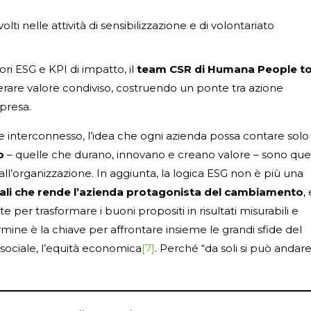
i nelle attività di sensibilizzazione e di volontariato
ori ESG e KPI di impatto, il
team CSR di Humana People t
are valore condiviso, costruendo un ponte tra azione
presa.
interconnesso, l’idea che ogni azienda possa contare solo
o
– quelle che durano, innovano e creano valore – sono que
dall’organizzazione. In aggiunta, la logica ESG non è più una
ndali che rende l’azienda protagonista del cambiamento
,
per trasformare i buoni propositi in risultati misurabili e
rmine è la chiave per affrontare insieme le grandi sfide del
a sociale, l’equità economica
[7]
. Perché “da soli si può andar