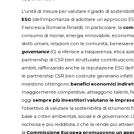
L’unità di misura per valutare il grado di sostenibi
ESG
(dell’importanza di adottare un approccio E
Francesca Romana Rinaldi). In particolare, la
com
consumo di risorse, energia rinnovabile, economia
diritti umani, relazioni con le comunità, benessere d
governance
(G) si riferisce a trasparenza, etica az
partnership di CSR ben strutturate contribuiscono di
ambiti, rafforzando anche la reputazione ESG dell
le partnership CSR ben costruite generano infatti 
investono ottengono
benefici economici indirett
maggiormente competitive, attraggono talenti, fideli
oggi
sempre più investitori valutano le imprese
l’obiettivo di valutare la sostenibilità di strumenti 
base a criteri ambientali, sociali e di
governance
. 
rischiosa e più redditizia, il che la rende più attrae
la
Commissione Europea promuovono un approcc