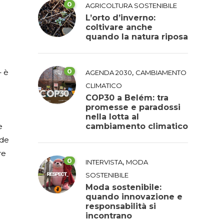
0
AGRICOLTURA SOSTENIBILE
L’orto d’inverno:
coltivare anche
quando la natura riposa
0
– è
,
AGENDA 2030
CAMBIAMENTO
CLIMATICO
COP30 a Belém: tra
promesse e paradossi
nella lotta al
e
cambiamento climatico
nde
re
0
,
INTERVISTA
MODA
SOSTENIBILE
Moda sostenibile:
quando innovazione e
responsabilità si
incontrano