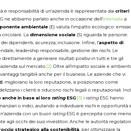
lità e responsabilità di un’azienda è rappresentata dai
criteri
SG ne abbiamo parlato anche in occasione dell’
intervista
a
ponente ambientale
(E) valuta l’impatto ecologico: emissio
 circolare. La
dimensione sociale
(S) riguarda le persone:
ei dipendenti, sicurezza, inclusione. Infine, l’
aspetto di
iendale, leadership responsabile, gestione dei rischi. Le
rettamente a generare risultati positivi in tutti e tre gli
’azienda sul mercato.
[2]
Oltre all’impatto sociale e ambienta
vantaggi tangibili anche per il business. Le aziende che vi
i
: migliorano la loro reputazione, si posizionano come
zzano i clienti e riducono rischi legali o reputazionali. Inol
 anche in base ai loro
rating
ESG
:
[3]
i
rating
ESG hanno
finanziari o indici, aiutando a individuare rischi e opportunità 
Un’azienda con un buon
rating
ESG è percepita come men
nte agli occhi dei suoi investitori. Anche le autorità regolator
io strategico alla sostenibilità
, per ottimizzare la