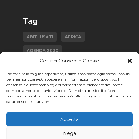
Tag
ABITI USATI
AFRICA
AGENDA 2030
Gestisci Consenso Cookie
AGRICOLTURA SOSTENIBILE
Per fornire le migliori esperienze, utilizziamo tecnologie come i cookie
CAMBIAMENTO CLIMATICO
per memorizzare e/o accedere alle informazioni del dispositivo. Il
consenso a queste tecnologie ci permetterà di elaborare dati come il
comportamento di navigazione o ID unici su questo sito. Non
ECONOMIA CIRCOLARE
acconsentire o ritirare il consenso può influire negativamente su alcune
caratteristiche e funzioni.
GENDER GAP
INTERVISTA
ISTRUZIONE
Accetta
MODA SOSTENIBILE
SALUTE
Nega