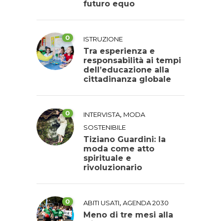
futuro equo
0
ISTRUZIONE
Tra esperienza e
responsabilità ai tempi
dell’educazione alla
cittadinanza globale
0
,
INTERVISTA
MODA
SOSTENIBILE
Tiziano Guardini: la
moda come atto
spirituale e
rivoluzionario
0
,
ABITI USATI
AGENDA 2030
Meno di tre mesi alla