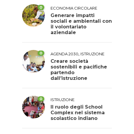
0
ECONOMIA CIRCOLARE
Generare impatti
sociali e ambientali con
il volontariato
aziendale
0
,
AGENDA 2030
ISTRUZIONE
Creare società
sostenibili e pacifiche
partendo
dall’istruzione
0
ISTRUZIONE
Il ruolo degli School
Complex nel sistema
scolastico indiano