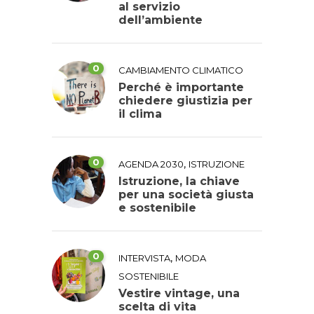
al servizio
dell’ambiente
0
CAMBIAMENTO CLIMATICO
Perché è importante
chiedere giustizia per
il clima
0
,
AGENDA 2030
ISTRUZIONE
Istruzione, la chiave
per una società giusta
e sostenibile
0
,
INTERVISTA
MODA
SOSTENIBILE
Vestire vintage, una
scelta di vita