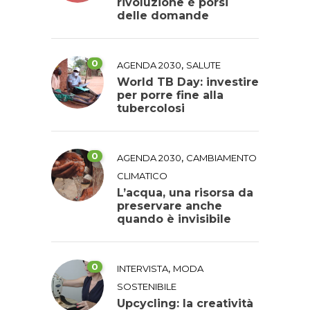
rivoluzione è porsi
delle domande
0
,
AGENDA 2030
SALUTE
World TB Day: investire
per porre fine alla
tubercolosi
0
,
AGENDA 2030
CAMBIAMENTO
CLIMATICO
L’acqua, una risorsa da
preservare anche
quando è invisibile
0
,
INTERVISTA
MODA
SOSTENIBILE
Upcycling: la creatività