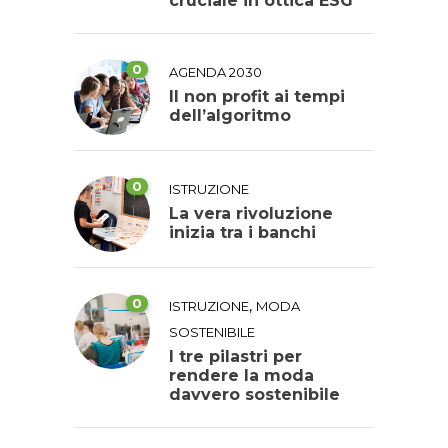
cruciale in ottica ESG
0
AGENDA 2030
Il non profit ai tempi
dell’algoritmo
0
ISTRUZIONE
La vera rivoluzione
inizia tra i banchi
0
,
ISTRUZIONE
MODA
SOSTENIBILE
I tre pilastri per
rendere la moda
davvero sostenibile