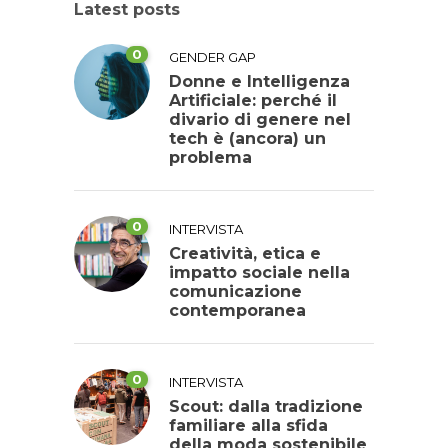
Latest posts
0
GENDER GAP
Donne e Intelligenza
Artificiale: perché il
divario di genere nel
tech è (ancora) un
problema
0
INTERVISTA
Creatività, etica e
impatto sociale nella
comunicazione
contemporanea
0
INTERVISTA
Scout: dalla tradizione
familiare alla sfida
della moda sostenibile