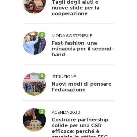
Tagli degli aiuti e
nuove sfide per la
cooperazione
0
MODA SOSTENIBILE
Fast-fashion, una
minaccia per il second-
hand
0
ISTRUZIONE
Nuovi modi di pensare
l’educazione
0
AGENDA 2030
Costruire partnership
solide per una CSR
efficace: perché è