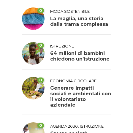
0
MODA SOSTENIBILE
La maglia, una storia
dalla trama complessa
0
ISTRUZIONE
64 milioni di bambini
chiedono un’istruzione
0
ECONOMIA CIRCOLARE
Generare impatti
sociali e ambientali con
il volontariato
aziendale
0
,
AGENDA 2030
ISTRUZIONE