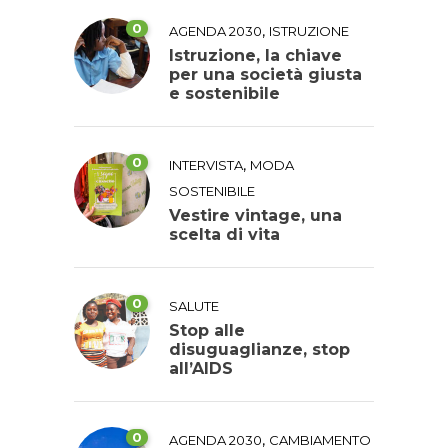
0
,
AGENDA 2030
ISTRUZIONE
Istruzione, la chiave
per una società giusta
e sostenibile
0
,
INTERVISTA
MODA
SOSTENIBILE
Vestire vintage, una
scelta di vita
0
SALUTE
Stop alle
disuguaglianze, stop
all’AIDS
0
,
AGENDA 2030
CAMBIAMENTO