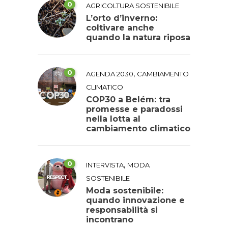
0
AGRICOLTURA SOSTENIBILE
L’orto d’inverno:
coltivare anche
quando la natura riposa
0
,
AGENDA 2030
CAMBIAMENTO
CLIMATICO
COP30 a Belém: tra
promesse e paradossi
nella lotta al
cambiamento climatico
0
,
INTERVISTA
MODA
SOSTENIBILE
Moda sostenibile:
quando innovazione e
responsabilità si
incontrano