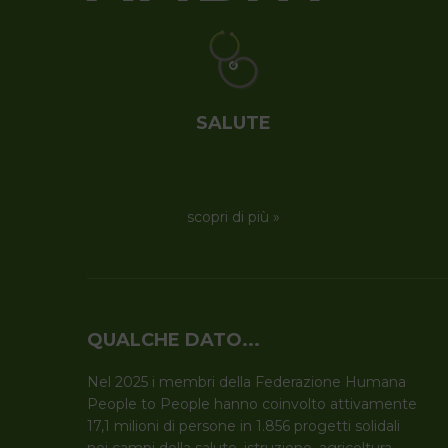
BOTSWANA
ECUADOR
BRASILE
INDIA
CINA
MALAWI
ECUADOR
SALUTE
GUINEA BISSAU
INDIA
scopri di più »
QUALCHE DATO...
Nel 2025 i membri della Federazione Humana
People to People hanno coinvolto attivamente
17,1 milioni di persone in 1.856 progetti solidali
nei campi della salute, istruzione, agricoltura