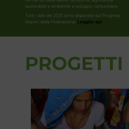
sostenibile e ambiente e sviluppo comunitario.
Tutti i dati del 2025 sono disponibili sul Progress
Report della Federazione.
Leggilo qui
PROGETTI 