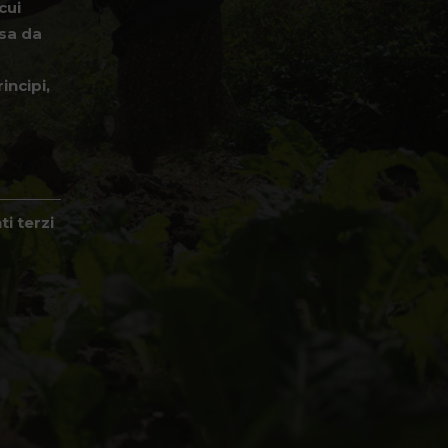
cui
ssa da
incipi,
i terzi