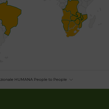
ernazionale HUMANA People to People
LAOS
MOZAMBICO
MALAWI
REPUBBLICA DEMOCRATI