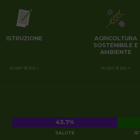
MOZAMBICO
ZAMBIA
NAMIBIA
ZIMBABWE
REPUBBLICA DEMOCRATI
SUDAFRICA
ISTRUZIONE
AGRICOLTURA
SOSTENIBILE E
ZAMBIA
AMBIENTE
ZIMBABWE
scopri di più »
scopri di più »
43.7%
SALUTE
I