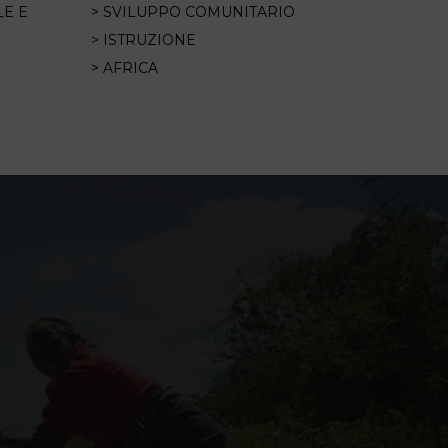
LE E
> SVILUPPO COMUNITARIO
> ISTRUZIONE
> AFRICA