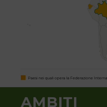
Paesi nei quali opera la Federazione Int
ANGOLA
ANGOLA
AMBITI
BELIZE
BRASILE