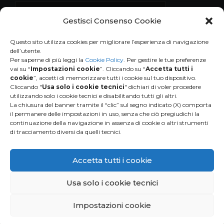
Gestisci Consenso Cookie
Questo sito utilizza cookies per migliorare l’esperienza di navigazione
dell’utente.
Per saperne di più leggi la
Cookie Policy
. Per gestire le tue preferenze
vai su “
Impostazioni cookie
”. Cliccando su “
Accetta tutti i
cookie
”, accetti di memorizzare tutti i cookie sul tuo dispositivo.
Cliccando "
Usa solo i cookie tecnici
" dichiari di voler procedere
utilizzando solo i cookie tecnici e disabilitando tutti gli altri.
La chiusura del banner tramite il “clic” sul segno indicato (X) comporta
il permanere delle impostazioni in uso, senza che ciò pregiudichi la
continuazione della navigazione in assenza di cookie o altri strumenti
di tracciamento diversi da quelli tecnici.
HUMANA
People to People Italia ONLUS
Via Bergamo 9 B-C
Accetta tutti i cookie
20006 Pregnana Milanese (MI)
Tel. 02-9396401
Usa solo i cookie tecnici
info@humanaitalia.org
P.IVA 03146260967
Privacy and Cookie Policy
Impostazioni cookie
Credits