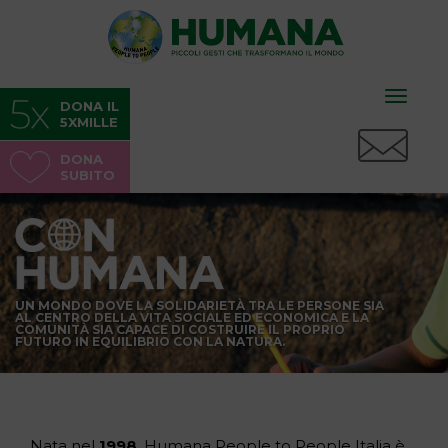
Toggle
DONA IL
5XMILLE
naviga
DONA
SUBITO
UN MONDO DOVE LA SOLIDARIETÀ TRA LE PERSONE SIA
AL CENTRO DELLA VITA SOCIALE ED ECONOMICA E LA
COMUNITÀ SIA CAPACE DI COSTRUIRE IL PROPRIO
FUTURO IN EQUILIBRIO CON LA NATURA.
Nata nel
1998
, Humana People to People Italia è