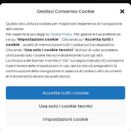
Gestisci Consenso Cookie
Questo sito utilizza cookies per migliorare l’esperienza di navigazione
dell’utente.
Per saperne di più leggi la
Cookie Policy
. Per gestire le tue preferenze
vai su “
Impostazioni cookie
”. Cliccando su “
Accetta tutti i
cookie
”, accetti di memorizzare tutti i cookie sul tuo dispositivo.
Cliccando "
Usa solo i cookie tecnici
" dichiari di voler procedere
utilizzando solo i cookie tecnici e disabilitando tutti gli altri.
La chiusura del banner tramite il “clic” sul segno indicato (X) comporta
il permanere delle impostazioni in uso, senza che ciò pregiudichi la
continuazione della navigazione in assenza di cookie o altri strumenti
di tracciamento diversi da quelli tecnici.
HUMANA
People to People Italia ONLUS
Via Bergamo 9 B-C
Accetta tutti i cookie
20006 Pregnana Milanese (MI)
Tel. 02-9396401
Usa solo i cookie tecnici
info@humanaitalia.org
P.IVA 03146260967
Privacy and Cookie Policy
Impostazioni cookie
Credits