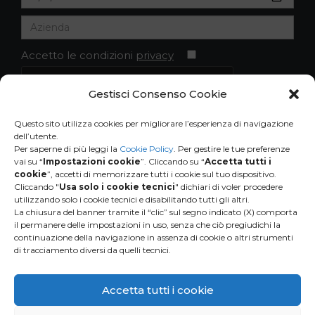
Accetto le condizioni
privacy
Gestisci Consenso Cookie
Questo sito utilizza cookies per migliorare l’esperienza di navigazione
dell’utente.
Per saperne di più leggi la
Cookie Policy
. Per gestire le tue preferenze
vai su “
Impostazioni cookie
”. Cliccando su “
Accetta tutti i
cookie
”, accetti di memorizzare tutti i cookie sul tuo dispositivo.
Cliccando "
Usa solo i cookie tecnici
" dichiari di voler procedere
utilizzando solo i cookie tecnici e disabilitando tutti gli altri.
La chiusura del banner tramite il “clic” sul segno indicato (X) comporta
il permanere delle impostazioni in uso, senza che ciò pregiudichi la
continuazione della navigazione in assenza di cookie o altri strumenti
di tracciamento diversi da quelli tecnici.
HUMANA
People to People Italia ONLUS
Via Bergamo 9 B-C
Accetta tutti i cookie
20006 Pregnana Milanese (MI)
Tel. 02-9396401