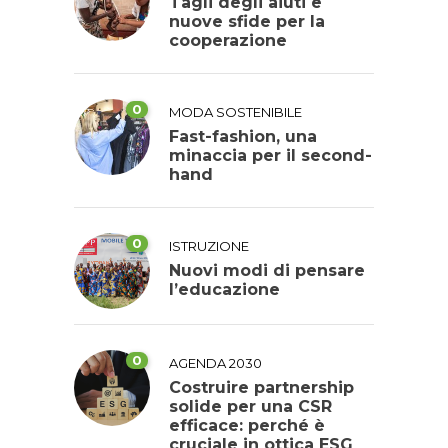
Tagli degli aiuti e
nuove sfide per la
cooperazione
0
MODA SOSTENIBILE
Fast-fashion, una
minaccia per il second-
hand
0
ISTRUZIONE
Nuovi modi di pensare
l’educazione
0
AGENDA 2030
Costruire partnership
solide per una CSR
efficace: perché è
cruciale in ottica ESG