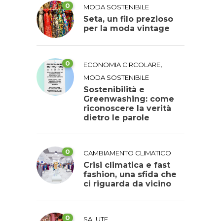
0
MODA SOSTENIBILE
Seta, un filo prezioso
per la moda vintage
0
,
ECONOMIA CIRCOLARE
MODA SOSTENIBILE
Sostenibilità e
Greenwashing: come
riconoscere la verità
dietro le parole
0
CAMBIAMENTO CLIMATICO
Crisi climatica e fast
fashion, una sfida che
ci riguarda da vicino
0
SALUTE