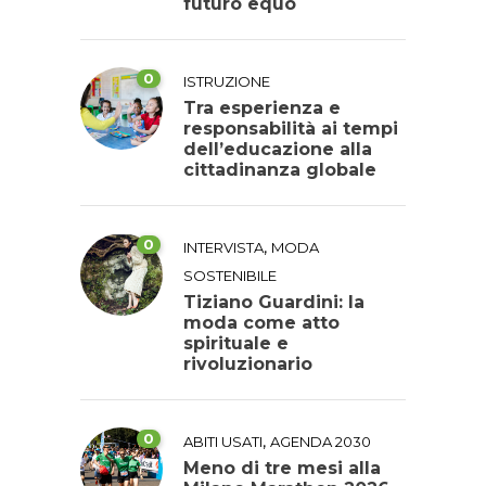
futuro equo
0
ISTRUZIONE
Tra esperienza e
responsabilità ai tempi
dell’educazione alla
cittadinanza globale
0
,
INTERVISTA
MODA
SOSTENIBILE
Tiziano Guardini: la
moda come atto
spirituale e
rivoluzionario
0
,
ABITI USATI
AGENDA 2030
Meno di tre mesi alla