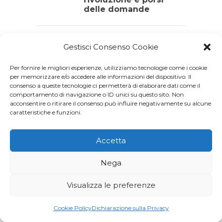
delle domande
0
,
AGENDA 2030
SALUTE
Gestisci Consenso Cookie
World TB Day: investire
per porre fine alla
Per fornire le migliori esperienze, utilizziamo tecnologie come i cookie
tubercolosi
per memorizzare e/o accedere alle informazioni del dispositivo. Il
consenso a queste tecnologie ci permetterà di elaborare dati come il
comportamento di navigazione o ID unici su questo sito. Non
acconsentire o ritirare il consenso può influire negativamente su alcune
0
,
AGENDA 2030
CAMBIAMENTO
caratteristiche e funzioni.
CLIMATICO
L’acqua, una risorsa da
Accetta
preservare anche
quando è invisibile
Nega
Visualizza le preferenze
0
,
INTERVISTA
MODA
SOSTENIBILE
Cookie Policy
Dichiarazione sulla Privacy
Upcycling: la creatività