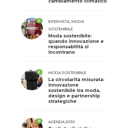
cambiamento climatico
0
,
INTERVISTA
MODA
SOSTENIBILE
Moda sostenibile:
quando innovazione e
responsabilità si
incontrano
0
MODA SOSTENIBILE
La circolarità misurata:
innovazione
sostenibile tra moda,
design e partnership
strategiche
0
AGENDA 2030