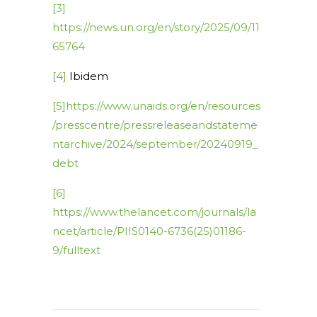
[3]
https://news.un.org/en/story/2025/09/11
65764
[4]
Ibidem
[5]
https://www.unaids.org/en/resources
/presscentre/pressreleaseandstateme
ntarchive/2024/september/20240919_
debt
[6]
https://www.thelancet.com/journals/la
ncet/article/PIIS0140-6736(25)01186-
9/fulltext