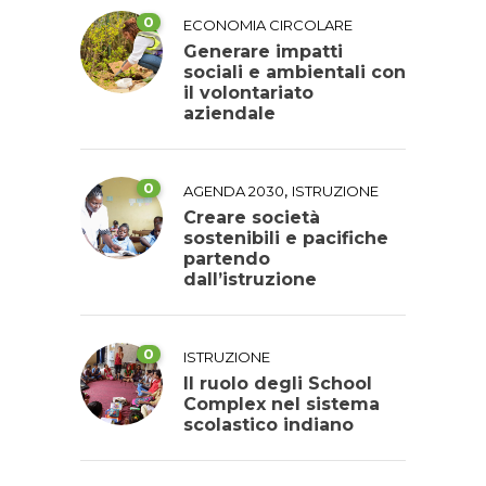
0
ECONOMIA CIRCOLARE
Generare impatti
sociali e ambientali con
il volontariato
aziendale
0
,
AGENDA 2030
ISTRUZIONE
Creare società
sostenibili e pacifiche
partendo
dall’istruzione
0
ISTRUZIONE
Il ruolo degli School
Complex nel sistema
scolastico indiano