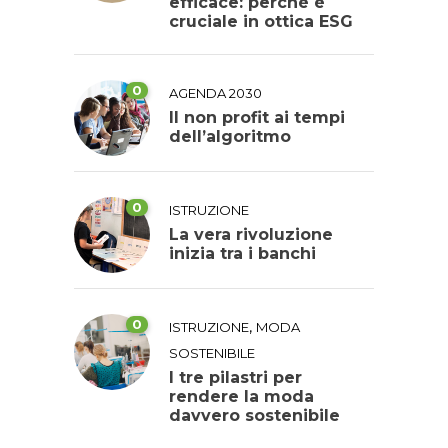
efficace: perché è
cruciale in ottica ESG
0
AGENDA 2030
Il non profit ai tempi
dell’algoritmo
0
ISTRUZIONE
La vera rivoluzione
inizia tra i banchi
0
,
ISTRUZIONE
MODA
SOSTENIBILE
I tre pilastri per
rendere la moda
davvero sostenibile