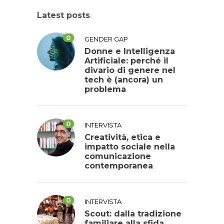
Latest posts
0
GENDER GAP
Donne e Intelligenza
Artificiale: perché il
divario di genere nel
tech è (ancora) un
problema
0
INTERVISTA
Creatività, etica e
impatto sociale nella
comunicazione
contemporanea
0
INTERVISTA
Scout: dalla tradizione
familiare alla sfida