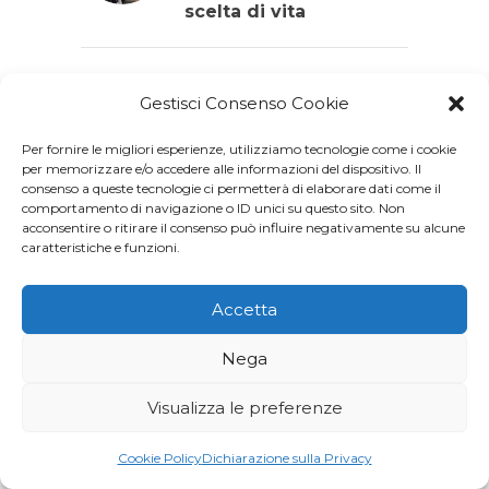
scelta di vita
0
SALUTE
Gestisci Consenso Cookie
Stop alle
disuguaglianze, stop
Per fornire le migliori esperienze, utilizziamo tecnologie come i cookie
all’AIDS
per memorizzare e/o accedere alle informazioni del dispositivo. Il
consenso a queste tecnologie ci permetterà di elaborare dati come il
comportamento di navigazione o ID unici su questo sito. Non
acconsentire o ritirare il consenso può influire negativamente su alcune
0
,
AGENDA 2030
CAMBIAMENTO
caratteristiche e funzioni.
CLIMATICO
Cop26: tra passi avanti
Accetta
e compromessi
Nega
0
,
ECONOMIA CIRCOLARE
Visualizza le preferenze
MODA SOSTENIBILE
Decluttering: ridurre il
Cookie Policy
Dichiarazione sulla Privacy
superfluo per far
spazio a gesti