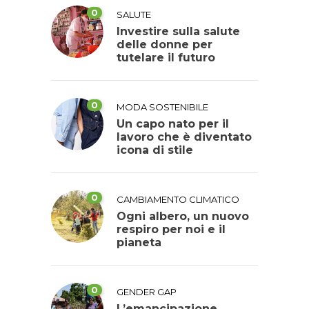
0
SALUTE
Investire sulla salute
delle donne per
tutelare il futuro
0
MODA SOSTENIBILE
Un capo nato per il
lavoro che è diventato
icona di stile
0
CAMBIAMENTO CLIMATICO
Ogni albero, un nuovo
respiro per noi e il
pianeta
0
GENDER GAP
L’emancipazione