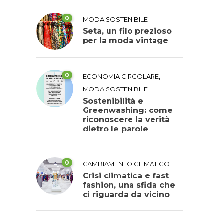
0
MODA SOSTENIBILE
Seta, un filo prezioso
per la moda vintage
0
,
ECONOMIA CIRCOLARE
MODA SOSTENIBILE
Sostenibilità e
Greenwashing: come
riconoscere la verità
dietro le parole
0
CAMBIAMENTO CLIMATICO
Crisi climatica e fast
fashion, una sfida che
ci riguarda da vicino