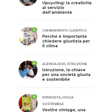
Upcycling: la creatività
al servizio
dell’ambiente
0
CAMBIAMENTO CLIMATICO
Perché è importante
chiedere giustizia per
il clima
0
,
AGENDA 2030
ISTRUZIONE
Istruzione, la chiave
per una società giusta
e sostenibile
0
,
INTERVISTA
MODA
SOSTENIBILE
Vestire vintage, una