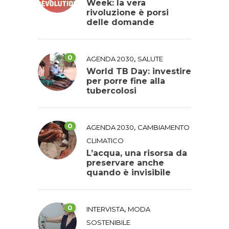
Week: la vera
rivoluzione è porsi
delle domande
0
,
AGENDA 2030
SALUTE
World TB Day: investire
per porre fine alla
tubercolosi
0
,
AGENDA 2030
CAMBIAMENTO
CLIMATICO
L’acqua, una risorsa da
preservare anche
quando è invisibile
0
,
INTERVISTA
MODA
SOSTENIBILE