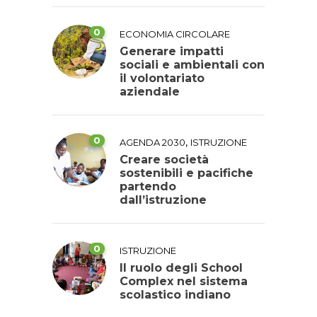
0
ECONOMIA CIRCOLARE
Generare impatti
sociali e ambientali con
il volontariato
aziendale
0
,
AGENDA 2030
ISTRUZIONE
Creare società
sostenibili e pacifiche
partendo
dall’istruzione
0
ISTRUZIONE
Il ruolo degli School
Complex nel sistema
scolastico indiano