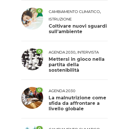
0
,
CAMBIAMENTO CLIMATICO
ISTRUZIONE
Coltivare nuovi sguardi
sull’ambiente
0
,
AGENDA 2030
INTERVISTA
Mettersi in gioco nella
partita della
sostenibilità
0
AGENDA 2030
La malnutrizione come
sfida da affrontare a
livello globale
0