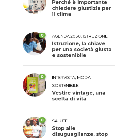
Perché è importante
chiedere giustizia per
il clima
0
,
AGENDA 2030
ISTRUZIONE
Istruzione, la chiave
per una società giusta
e sostenibile
0
,
INTERVISTA
MODA
SOSTENIBILE
Vestire vintage, una
scelta di vita
0
SALUTE
Stop alle
disuguaglianze, stop