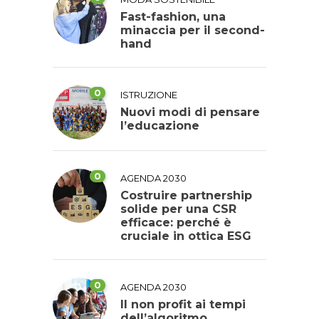
Fast-fashion, una
minaccia per il second-
hand
0
ISTRUZIONE
Nuovi modi di pensare
l’educazione
0
AGENDA 2030
Costruire partnership
solide per una CSR
efficace: perché è
cruciale in ottica ESG
0
AGENDA 2030
Il non profit ai tempi
dell’algoritmo