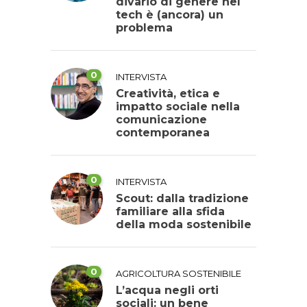
divario di genere nel
tech è (ancora) un
problema
0
INTERVISTA
Creatività, etica e
impatto sociale nella
comunicazione
contemporanea
0
INTERVISTA
Scout: dalla tradizione
familiare alla sfida
della moda sostenibile
0
AGRICOLTURA SOSTENIBILE
L’acqua negli orti
sociali: un bene