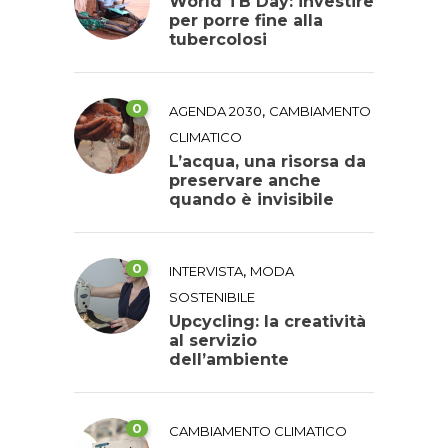
World TB Day: investire
per porre fine alla
tubercolosi
0
,
AGENDA 2030
CAMBIAMENTO
CLIMATICO
L’acqua, una risorsa da
preservare anche
quando è invisibile
0
,
INTERVISTA
MODA
SOSTENIBILE
Upcycling: la creatività
al servizio
dell’ambiente
0
CAMBIAMENTO CLIMATICO