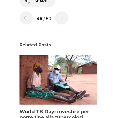
SHARE
48
/ 80
Related Posts
World TB Day: investire per
porre fine alla tubercolosi