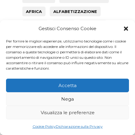
AFRICA
ALFABETIZZAZIONE
ANGOLA
COP26
COVID-19
Gestisci Consenso Cookie
DAPP MALAWI
DENIM
Per fornire le migliori esperienze, utilizziamo tecnologie come i cookie
per memorizzare e/o accedere alle informazioni del dispositivo. Il
ECODESIGN
consenso a queste tecnologie ci permetterà di elaborare dati come il
comportamento di navigazione o ID unici su questo sito. Non
acconsentire o ritirare il consenso può influire negativamente su alcune
ECONOMIA CIRCOLARE
caratteristiche e funzioni.
EMPOWERMENT
EPR
Accetta
FARMERS' CLUB
Nega
FASHION REVOLUTION
Visualizza le preferenze
FAST FASHION
Cookie Policy
Dichiarazione sulla Privacy
FEDERATION HUMANA PEOPLE TO