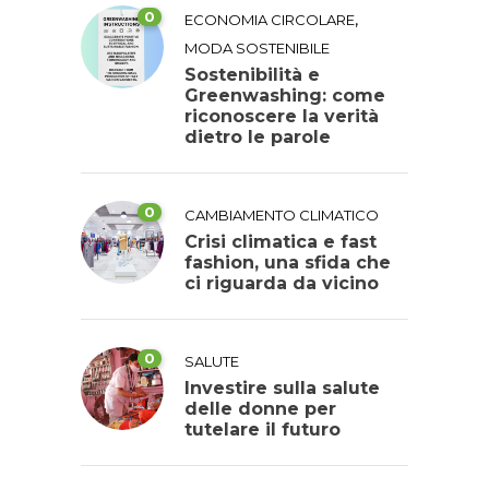
0
,
ECONOMIA CIRCOLARE
MODA SOSTENIBILE
Sostenibilità e
Greenwashing: come
riconoscere la verità
dietro le parole
0
CAMBIAMENTO CLIMATICO
Crisi climatica e fast
fashion, una sfida che
ci riguarda da vicino
0
SALUTE
Investire sulla salute
delle donne per
tutelare il futuro