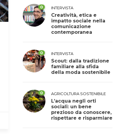
0
INTERVISTA
Creatività, etica e
impatto sociale nella
comunicazione
contemporanea
0
INTERVISTA
Scout: dalla tradizione
familiare alla sfida
della moda sostenibile
0
AGRICOLTURA SOSTENIBILE
L’acqua negli orti
sociali: un bene
prezioso da conoscere,
rispettare e risparmiare