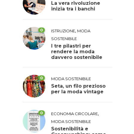
La vera rivoluzione
inizia tra i banchi
0
,
ISTRUZIONE
MODA
SOSTENIBILE
I tre pilastri per
rendere la moda
davvero sostenibile
0
MODA SOSTENIBILE
Seta, un filo prezioso
per la moda vintage
0
,
ECONOMIA CIRCOLARE
MODA SOSTENIBILE
Sostenibilità e