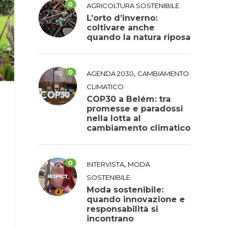
0
AGRICOLTURA SOSTENIBILE
L’orto d’inverno:
coltivare anche
quando la natura riposa
0
,
AGENDA 2030
CAMBIAMENTO
CLIMATICO
COP30 a Belém: tra
promesse e paradossi
nella lotta al
cambiamento climatico
0
,
INTERVISTA
MODA
SOSTENIBILE
Moda sostenibile:
quando innovazione e
responsabilità si
incontrano