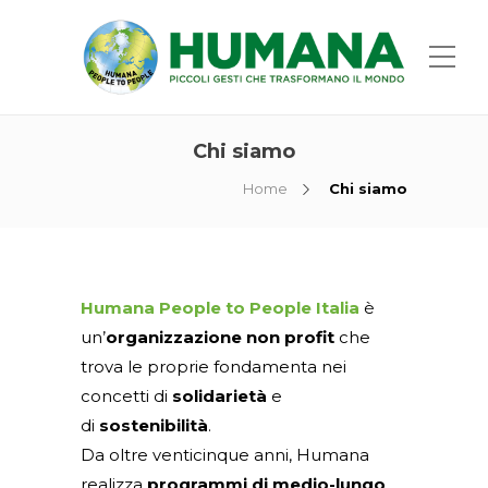
Chi siamo
Home
Chi siamo
Humana People to People Italia
è
un’
organizzazione non profit
che
trova le proprie fondamenta nei
concetti di
solidarietà
e
di
sostenibilità
.
Da oltre venticinque anni, Humana
realizza
programmi di medio-lungo