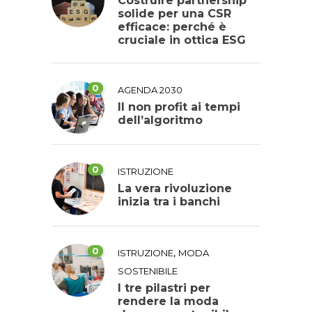
Costruire partnership
solide per una CSR
efficace: perché è
cruciale in ottica ESG
0
AGENDA 2030
Il non profit ai tempi
dell’algoritmo
0
ISTRUZIONE
La vera rivoluzione
inizia tra i banchi
0
,
ISTRUZIONE
MODA
SOSTENIBILE
I tre pilastri per
rendere la moda