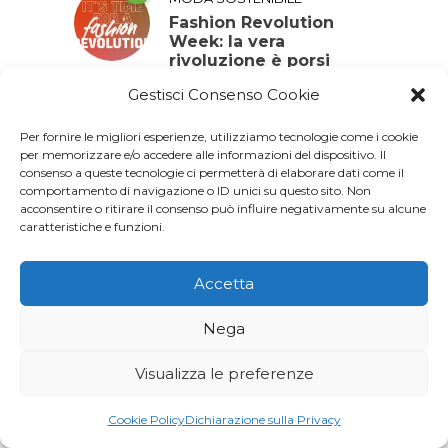
Fashion Revolution
Week: la vera
rivoluzione è porsi
delle domande
Gestisci Consenso Cookie
Per fornire le migliori esperienze, utilizziamo tecnologie come i cookie
0
,
AGENDA 2030
SALUTE
per memorizzare e/o accedere alle informazioni del dispositivo. Il
consenso a queste tecnologie ci permetterà di elaborare dati come il
World TB Day: investire
comportamento di navigazione o ID unici su questo sito. Non
per porre fine alla
acconsentire o ritirare il consenso può influire negativamente su alcune
tubercolosi
caratteristiche e funzioni.
Accetta
0
,
AGENDA 2030
CAMBIAMENTO
CLIMATICO
Nega
L’acqua, una risorsa da
preservare anche
Visualizza le preferenze
quando è invisibile
Cookie Policy
Dichiarazione sulla Privacy
0
,
INTERVISTA
MODA