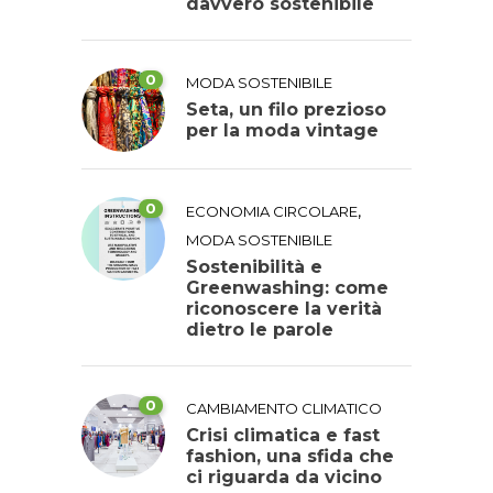
davvero sostenibile
0
MODA SOSTENIBILE
Seta, un filo prezioso
per la moda vintage
0
,
ECONOMIA CIRCOLARE
MODA SOSTENIBILE
Sostenibilità e
Greenwashing: come
riconoscere la verità
dietro le parole
0
CAMBIAMENTO CLIMATICO
Crisi climatica e fast
fashion, una sfida che
ci riguarda da vicino