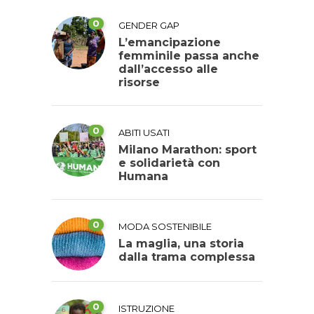
0
GENDER GAP
L’emancipazione
femminile passa anche
dall’accesso alle
risorse
0
ABITI USATI
Milano Marathon: sport
e solidarietà con
Humana
0
MODA SOSTENIBILE
La maglia, una storia
dalla trama complessa
0
ISTRUZIONE