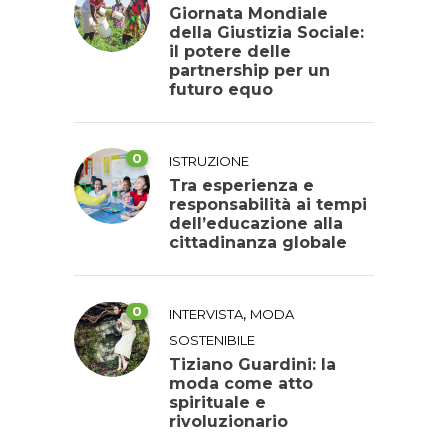
Giornata Mondiale
della Giustizia Sociale:
il potere delle
partnership per un
futuro equo
0
ISTRUZIONE
Tra esperienza e
responsabilità ai tempi
dell’educazione alla
cittadinanza globale
0
,
INTERVISTA
MODA
SOSTENIBILE
Tiziano Guardini: la
moda come atto
spirituale e
rivoluzionario