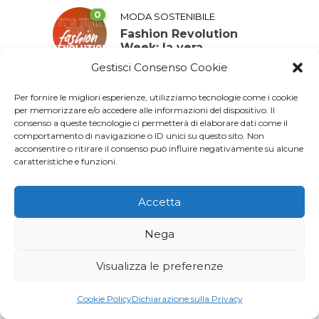
0
MODA SOSTENIBILE
Fashion Revolution
Week: la vera
rivoluzione è porsi
Gestisci Consenso Cookie
delle domande
Per fornire le migliori esperienze, utilizziamo tecnologie come i cookie
per memorizzare e/o accedere alle informazioni del dispositivo. Il
0
consenso a queste tecnologie ci permetterà di elaborare dati come il
,
AGENDA 2030
SALUTE
comportamento di navigazione o ID unici su questo sito. Non
World TB Day: investire
acconsentire o ritirare il consenso può influire negativamente su alcune
per porre fine alla
caratteristiche e funzioni.
tubercolosi
Accetta
0
,
AGENDA 2030
CAMBIAMENTO
Nega
CLIMATICO
L’acqua, una risorsa da
Visualizza le preferenze
preservare anche
quando è invisibile
Cookie Policy
Dichiarazione sulla Privacy