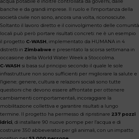
acqua potabile è inoltre controllata da governi, dalle
banche e da grandi imprese. Il ruolo e l’importanza della
società civile non sono, ancora una volta, riconosciute.
Soltanto il lavoro diretto e il coinvolgimento delle comunità
locali può però portare risultati concreti: ne è un esempio
il progetto
C-WASH
, implementato da HUMANA in 4
distretti in
Zimbabwe
e presentato la scorsa settimana in
occasione della World Water Week a Stoccolma.
C-WASH
si basa sul principio secondo il quale le sole
infrastrutture non sono sufficienti per migliorare la salute e
l’igiene; genere, cultura e relazioni sociali sono tutte
questioni che devono essere affrontate per ottenere
cambiamenti comportamentali, incoraggiare la
mobilitazione collettiva e garantire risultati a lungo
termine. Il progetto ha permesso di ripristinare
237 pozzi
idrici
, di installare 90 nuove pompe per l’acqua e di
costruire 350 abbeveratoi per gli animali, con un impatto
positivo per
53.000 persone
.