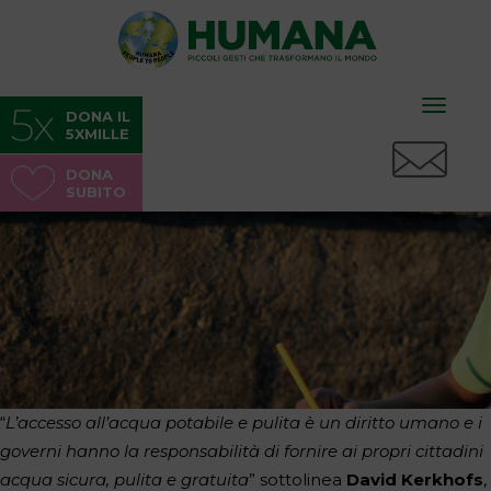
Toggle
DONA IL
5XMILLE
naviga
DONA
SUBITO
“
L’accesso all’acqua potabile e pulita è un diritto umano e i
governi hanno la responsabilità di fornire ai propri cittadini
acqua sicura, pulita e gratuita
” sottolinea
David Kerkhofs
,