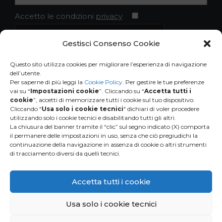
Accetto le condizioni
privacy
Gestisci Consenso Cookie
Questo sito utilizza cookies per migliorare l’esperienza di navigazione
dell’utente.
Per saperne di più leggi la
Cookie Policy
. Per gestire le tue preferenze
vai su “
Impostazioni cookie
”. Cliccando su “
Accetta tutti i
cookie
”, accetti di memorizzare tutti i cookie sul tuo dispositivo.
Cliccando "
Usa solo i cookie tecnici
" dichiari di voler procedere
utilizzando solo i cookie tecnici e disabilitando tutti gli altri.
La chiusura del banner tramite il “clic” sul segno indicato (X) comporta
il permanere delle impostazioni in uso, senza che ciò pregiudichi la
continuazione della navigazione in assenza di cookie o altri strumenti
di tracciamento diversi da quelli tecnici.
HUMANA
People to People Italia ONLUS
Via Bergamo 9 B-C
Accetta tutti i cookie
20006 Pregnana Milanese (MI)
Tel. 02-9396401
Usa solo i cookie tecnici
info@humanaitalia.org
P.IVA 03146260967
Privacy and Cookie Policy