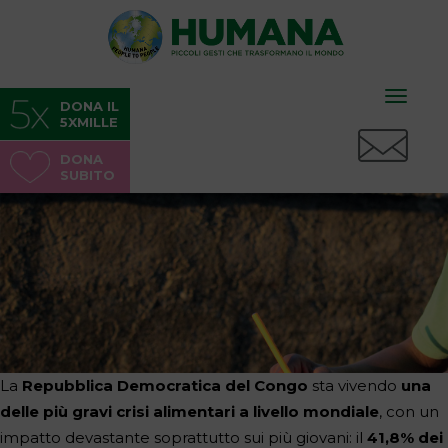
Toggle
DONA IL
5XMILLE
naviga
DONA
SUBITO
La
Repubblica Democratica del Congo
sta vivendo
una
delle più gravi crisi alimentari a livello mondiale
, con un
impatto devastante soprattutto sui più giovani: il
41,8% dei