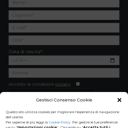
Data di nascita*:
Accetto le condizioni
privacy
Gestisci Consenso Cookie
Questo sito utilizza cookies per migliorare l’esperienza di navigazione
dell’utente.
Per saperne di più leggi la
Cookie Policy
. Per gestire le tue preferenze
vai su “
Impostazioni cookie
”. Cliccando su “
Accetta tutti i