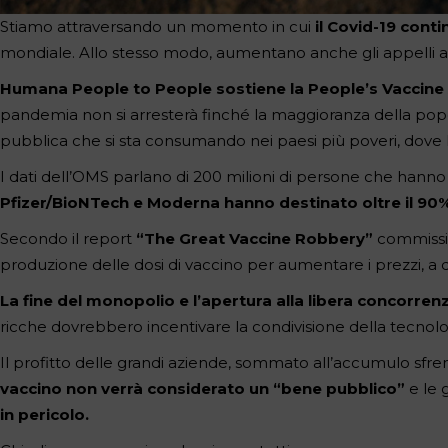
Stiamo attraversando un momento in cui
il Covid-19 cont
mondiale. Allo stesso modo, aumentano anche gli appelli a
Humana People to People sostiene la
People’s Vaccine 
pandemia non si arresterà finché la maggioranza della pop
pubblica che si sta consumando nei paesi più poveri, dove 
I dati dell’
OMS
parlano di 200 milioni di persone che hanno c
Pfizer/BioNTech e Moderna hanno destinato oltre il 90% de
Secondo il report
“
The Great Vaccine Robbery
”
commissio
produzione delle dosi di vaccino per aumentare i prezzi, a d
La fine del monopolio e l’apertura alla libera concorren
ricche dovrebbero incentivare la condivisione della tecnol
Il profitto delle grandi aziende, sommato all’accumulo sfren
vaccino non verrà considerato un “bene pubblico”
e le 
in pericolo.