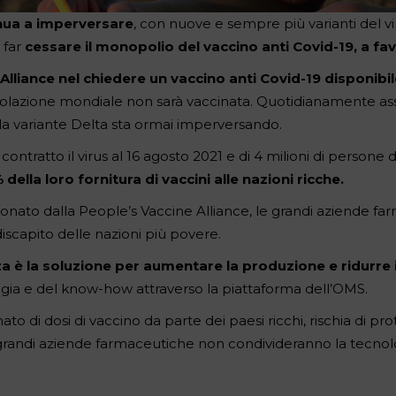
inua a imperversare
, con nuove e sempre più varianti del v
 far
cessare il monopolio del vaccino anti Covid-19, a fav
Alliance
nel chiedere un vaccino anti Covid-19 disponibil
olazione mondiale non sarà vaccinata. Quotidianamente assi
la variante Delta sta ormai imperversando.
ontratto il virus al 16 agosto 2021 e di 4 milioni di persone
lla loro fornitura di vaccini alle nazioni ricche.
nato dalla People’s Vaccine Alliance, le grandi aziende f
iscapito delle nazioni più povere.
za è la soluzione per aumentare la produzione e ridurre 
ogia e del know-how attraverso la
piattaforma
dell’OMS.
ato di dosi di vaccino da parte dei paesi ricchi, rischia di
grandi aziende farmaceutiche non condivideranno la tecnol