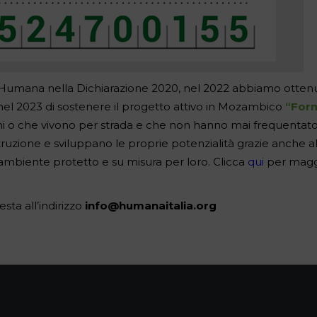
 di Humana nella Dichiarazione 2020, nel 2022 abbiamo otten
 nel 2023 di sostenere il progetto attivo in Mozambico
“For
ani o che vivono per strada e che non hanno mai frequentat
truzione e sviluppano le proprie potenzialità grazie anche a
n ambiente protetto e su misura per loro. Clicca
qui
per magg
ta all’indirizzo
info@humanaitalia.org