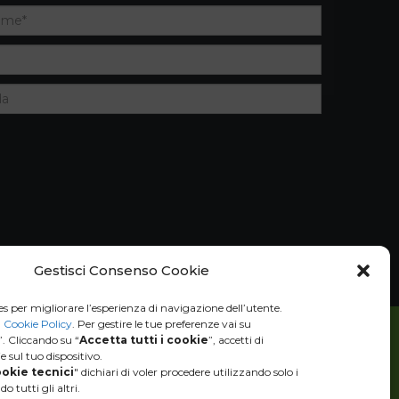
Gestisci Consenso Cookie
es per migliorare l’esperienza di navigazione dell’utente.
a
Cookie Policy
. Per gestire le tue preferenze vai su
”. Cliccando su “
Accetta tutti i cookie
”, accetti di
 sul tuo dispositivo.
ookie tecnici
" dichiari di voler procedere utilizzando solo i
o tutti gli altri.