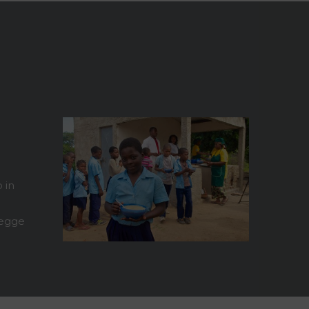
 in
Legge