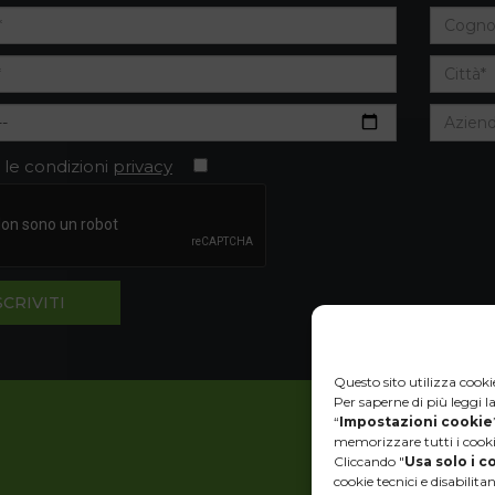
 le condizioni
privacy
Questo sito utilizza cooki
Per saperne di più leggi l
“
Impostazioni cookie
memorizzare tutti i cookie
Cliccando "
Usa solo i c
cookie tecnici e disabilitand