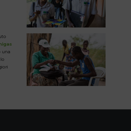
uto
migas
o una
llo
iori