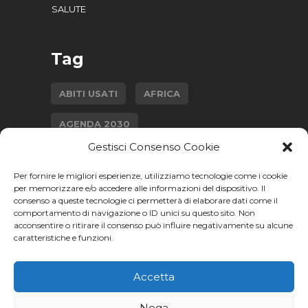
SALUTE
Tag
ABITI USATI
AFRICA
AGENDA 2030
Gestisci Consenso Cookie
AGRICOLTURA SOSTENIBILE
Per fornire le migliori esperienze, utilizziamo tecnologie come i cookie
CAMBIAMENTO CLIMATICO
per memorizzare e/o accedere alle informazioni del dispositivo. Il
consenso a queste tecnologie ci permetterà di elaborare dati come il
comportamento di navigazione o ID unici su questo sito. Non
ECONOMIA CIRCOLARE
acconsentire o ritirare il consenso può influire negativamente su alcune
caratteristiche e funzioni.
GENDER GAP
INTERVISTA
ISTRUZIONE
Accetta
MODA SOSTENIBILE
SALUTE
Nega