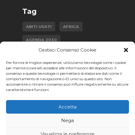
Tag
ABITI USATI
AFRICA
AGENDA 2030
Gestisci Consenso Cookie
AGRICOLTURA SOSTENIBILE
Per fornire le migliori esperienze, utilizziamo tecnologie come i cookie
CAMBIAMENTO CLIMATICO
per memorizzare e/o accedere alle informazioni del dispositivo. Il
consenso a queste tecnologie ci permetterà di elaborare dati come il
comportamento di navigazione o ID unici su questo sito. Non
ECONOMIA CIRCOLARE
acconsentire o ritirare il consenso può influire negativamente su alcune
caratteristiche e funzioni.
GENDER GAP
INTERVISTA
ISTRUZIONE
Accetta
MODA SOSTENIBILE
SALUTE
Nega
Visualizza le preferenze